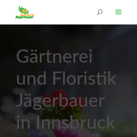
Gärtnerei
und Floristik
Jägerbauer
in Innsbruck