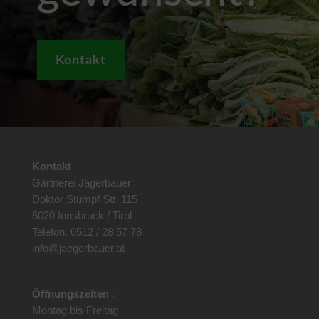
Kontakt
Kontakt
Gärtnerei Jägerbauer
Doktor Stumpf Str. 115
6020 Innsbruck / Tirol
Telefon: 0512 / 28 57 78
info@jaegerbauer.at
Öffnungszeiten
:
Montag bis Freitag