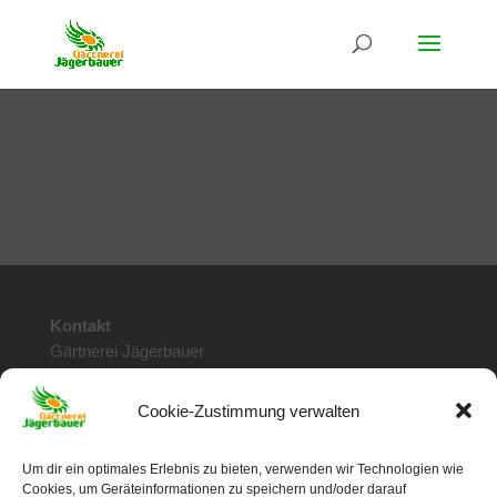
Kontakt
Gärtnerei Jägerbauer
Doktor Stumpf Str. 115
6020 Innsbruck / Tirol
Cookie-Zustimmung verwalten
Telefon: 0512 / 28 57 78
info@jaegerbauer.at
Um dir ein optimales Erlebnis zu bieten, verwenden wir Technologien wie
Cookies, um Geräteinformationen zu speichern und/oder darauf