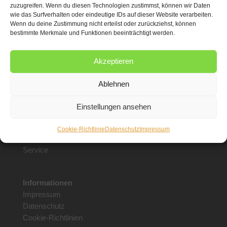
zuzugreifen. Wenn du diesen Technologien zustimmst, können wir Daten
Öffnungszeiten
:
wie das Surfverhalten oder eindeutige IDs auf dieser Website verarbeiten.
Montag bis Freitag
Wenn du deine Zustimmung nicht erteilst oder zurückziehst, können
bestimmte Merkmale und Funktionen beeinträchtigt werden.
von 8:30 bis 18.00 Uhr
Samstag
von 8.30 bis 16 Uhr
Akzeptieren
Ablehnen
Unsere Leistungen
Shop
Einstellungen ansehen
Floristik
Gärtnerei
Cookie-Richtlinie
Datenschutz
Impressum
Trauerbinderei
Service
Informationen
Impressum
Datenschutz
Cookie-Richtlinien