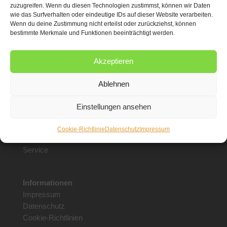
zuzugreifen. Wenn du diesen Technologien zustimmst, können wir Daten
Öffnungszeiten
:
wie das Surfverhalten oder eindeutige IDs auf dieser Website verarbeiten.
Montag bis Freitag
Wenn du deine Zustimmung nicht erteilst oder zurückziehst, können
bestimmte Merkmale und Funktionen beeinträchtigt werden.
von 8:30 bis 18.00 Uhr
Samstag
von 8.30 bis 16 Uhr
Akzeptieren
Ablehnen
Unsere Leistungen
Shop
Einstellungen ansehen
Floristik
Gärtnerei
Cookie-Richtlinie
Datenschutz
Impressum
Trauerbinderei
Service
Informationen
Impressum
Datenschutz
Cookie-Richtlinien