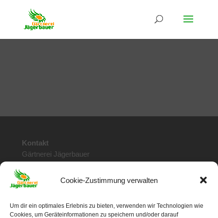
Kontakt
Gärtnerei Jägerbauer
Doktor Stumpf Str. 115
6020 Innsbruck / Tirol
Cookie-Zustimmung verwalten
Telefon: 0512 / 28 57 78
info@jaegerbauer.at
Um dir ein optimales Erlebnis zu bieten, verwenden wir Technologien wie
Cookies, um Geräteinformationen zu speichern und/oder darauf