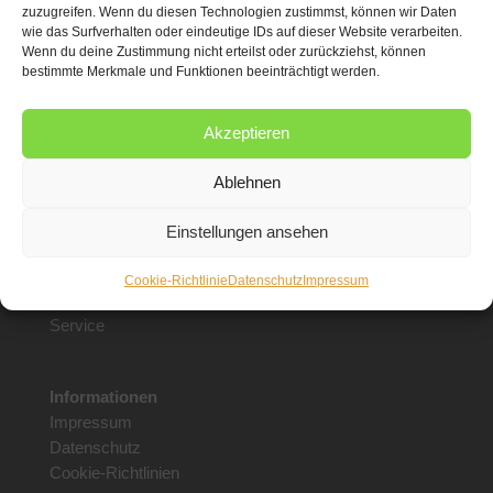
zuzugreifen. Wenn du diesen Technologien zustimmst, können wir Daten
Öffnungszeiten
:
wie das Surfverhalten oder eindeutige IDs auf dieser Website verarbeiten.
Montag bis Freitag
Wenn du deine Zustimmung nicht erteilst oder zurückziehst, können
bestimmte Merkmale und Funktionen beeinträchtigt werden.
von 8:30 bis 18.00 Uhr
Samstag
von 8.30 bis 16 Uhr
Akzeptieren
Ablehnen
Unsere Leistungen
Shop
Einstellungen ansehen
Floristik
Gärtnerei
Cookie-Richtlinie
Datenschutz
Impressum
Trauerbinderei
Service
Informationen
Impressum
Datenschutz
Cookie-Richtlinien