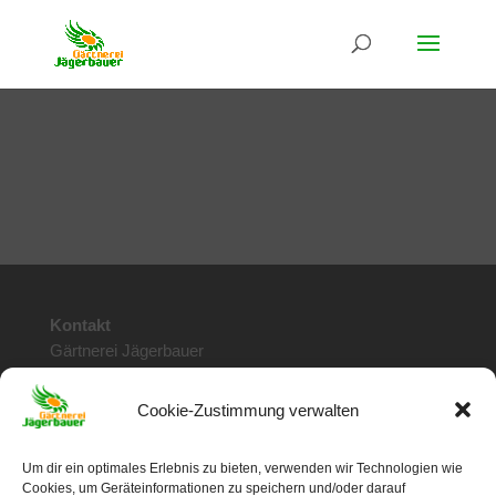
Kontakt
Gärtnerei Jägerbauer
Doktor Stumpf Str. 115
6020 Innsbruck / Tirol
Cookie-Zustimmung verwalten
Telefon: 0512 / 28 57 78
info@jaegerbauer.at
Um dir ein optimales Erlebnis zu bieten, verwenden wir Technologien wie
Cookies, um Geräteinformationen zu speichern und/oder darauf